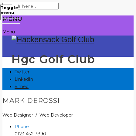
Toggle
menu
MENU
Menu
Hgc Golf Club
Twitter
LinkedIn
Vimeo
MARK DEROSSI
Web Designer
/
Web Developer
Phone
0123-456-7890